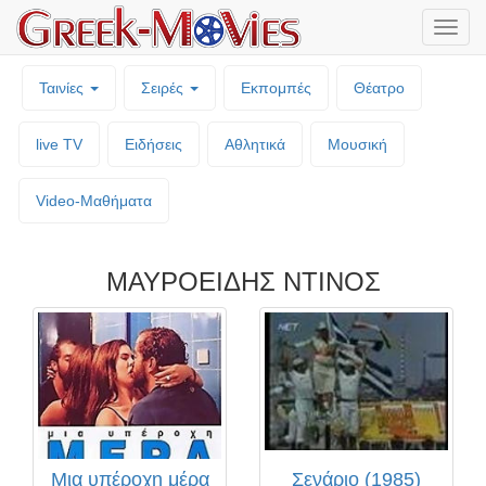
Μενο
επιλο
Ταινίες
Σειρές
Εκπομπές
Θέατρο
live TV
Ειδήσεις
Αθλητικά
Μουσική
Video-Mαθήματα
ΜΑΥΡΟΕΙΔΗΣ ΝΤΙΝΟΣ
Μια υπέροχη μέρα
Σενάριο (1985)