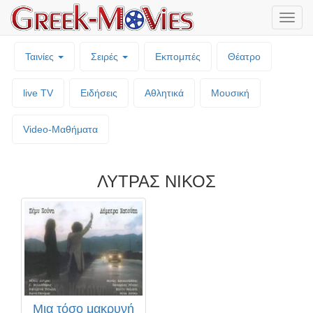
Μενο
επιλο
Ταινίες
Σειρές
Εκπομπές
Θέατρο
live TV
Ειδήσεις
Αθλητικά
Μουσική
Video-Mαθήματα
ΛΥΤΡΑΣ ΝΙΚΟΣ
Μια τόσο μακρυνή