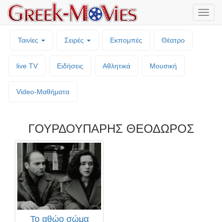
Μενο
επιλο
Ταινίες
Σειρές
Εκπομπές
Θέατρο
live TV
Ειδήσεις
Αθλητικά
Μουσική
Video-Mαθήματα
ΓΟΥΡΔΟΥΠΑΡΗΣ ΘΕΟΔΩΡΟΣ
Το αθώο σώμα