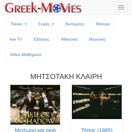
Μενο
επιλο
Ταινίες
Σειρές
Εκπομπές
Θέατρο
live TV
Ειδήσεις
Αθλητικά
Μουσική
Video-Mαθήματα
ΜΗΤΣΟΤΑΚΗ ΚΛΑΙΡΗ
Μετέωρο και σκιά
Τόπος (1985)