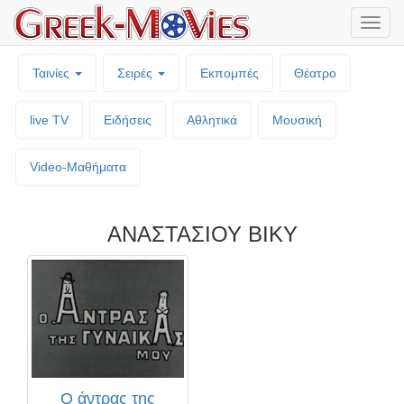
Μενο
επιλο
Ταινίες
Σειρές
Εκπομπές
Θέατρο
live TV
Ειδήσεις
Αθλητικά
Μουσική
Video-Mαθήματα
ΑΝΑΣΤΑΣΙΟΥ ΒΙΚΥ
Ο άντρας της