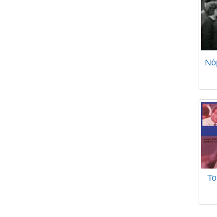
Νό
Το