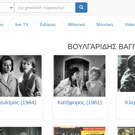
ρο
live TV
Ειδήσεις
Αθλητικά
Μουσική
Vide
ΒΟΥΛΓΑΡΙΔΗΣ ΒΑΓ
γωϊσμός (1964)
Κατήφορος (1961)
Κλε