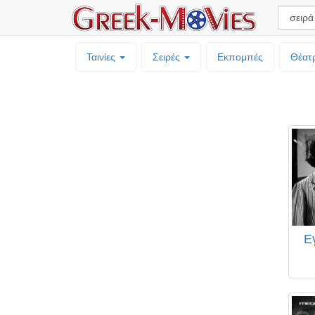
Ταινίες
Σειρές
Εκπομπές
Θέατ
Ε