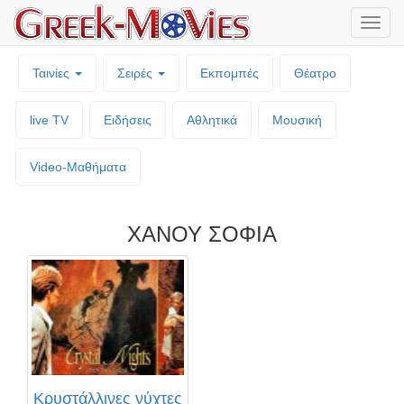
Μενο
επιλο
Ταινίες
Σειρές
Εκπομπές
Θέατρο
live TV
Ειδήσεις
Αθλητικά
Μουσική
Video-Mαθήματα
ΧΑΝΟΥ ΣΟΦΙΑ
Κρυστάλλινες νύχτες