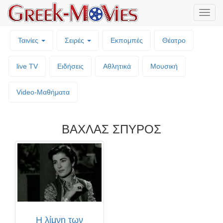
Μενο
επιλο
Ταινίες
Σειρές
Εκπομπές
Θέατρο
live TV
Ειδήσεις
Αθλητικά
Μουσική
Video-Mαθήματα
ΒΑΧΛΑΣ ΣΠΥΡΟΣ
Η λίμνη των