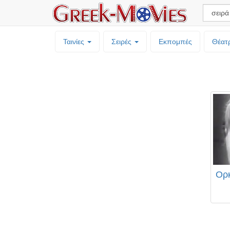
Ταινίες
Σειρές
Εκπομπές
Θέατ
Ορκ