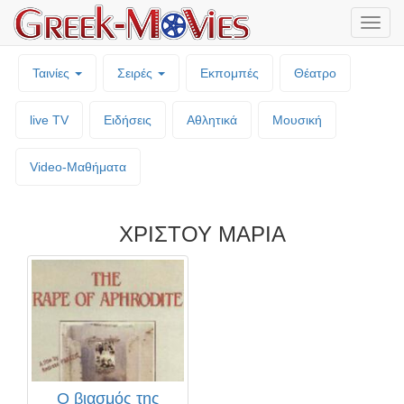
Μενο
επιλο
Ταινίες
Σειρές
Εκπομπές
Θέατρο
live TV
Ειδήσεις
Αθλητικά
Μουσική
Video-Mαθήματα
ΧΡΙΣΤΟΥ ΜΑΡΙΑ
Ο βιασμός της