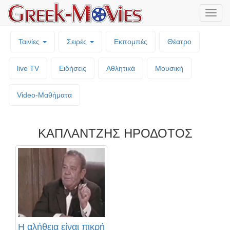
Μενο
επιλο
Ταινίες
Σειρές
Εκπομπές
Θέατρο
live TV
Ειδήσεις
Αθλητικά
Μουσική
Video-Mαθήματα
ΚΑΠΛΑΝΤΖΗΣ ΗΡΟΔΟΤΟΣ
Η αλήθεια είναι πικρή