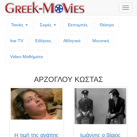
Μενο
επιλο
Ταινίες
Σειρές
Εκπομπές
Θέατρο
live TV
Ειδήσεις
Αθλητικά
Μουσική
Video-Mαθήματα
ΑΡΖΟΓΛΟΥ ΚΩΣΤΑΣ
Η τιμή της αγάπης
Ιωάννης ο βίαιος