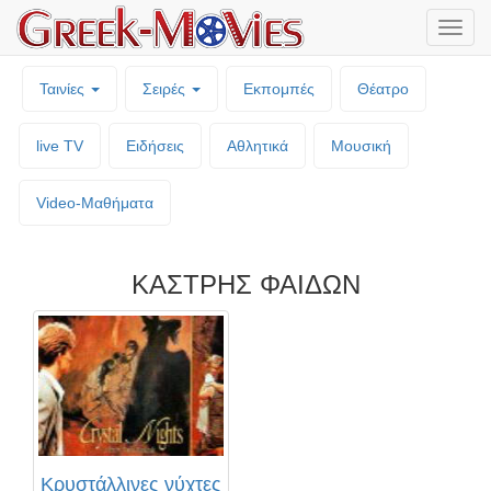
Μενο
επιλο
Ταινίες
Σειρές
Εκπομπές
Θέατρο
live TV
Ειδήσεις
Αθλητικά
Μουσική
Video-Mαθήματα
ΚΑΣΤΡΗΣ ΦΑΙΔΩΝ
Κρυστάλλινες νύχτες