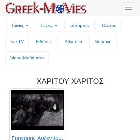
Μενο
επιλο
Ταινίες
Σειρές
Εκπομπές
Θέατρο
live TV
Ειδήσεις
Αθλητικά
Μουσική
Video-Mαθήματα
ΧΑΡΙΤΟΥ ΧΑΡΙΤΟΣ
Γρηγόρης Αυξεντίου.