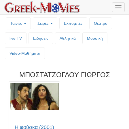
Μενο
επιλο
Ταινίες
Σειρές
Εκπομπές
Θέατρο
live TV
Ειδήσεις
Αθλητικά
Μουσική
Video-Mαθήματα
ΜΠΟΣΤΑΤΖΟΓΛΟΥ ΓΙΩΡΓΟΣ
Η φούσκα (2001)