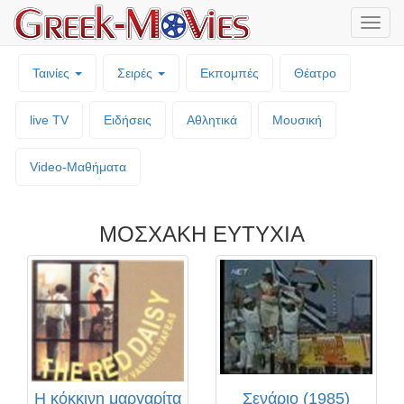
Μενο
επιλο
Ταινίες
Σειρές
Εκπομπές
Θέατρο
live TV
Ειδήσεις
Αθλητικά
Μουσική
Video-Mαθήματα
ΜΟΣΧΑΚΗ ΕΥΤΥΧΙΑ
Η κόκκινη μαργαρίτα
Σενάριο (1985)