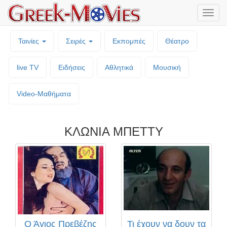
Μενο
επιλο
Ταινίες
Σειρές
Εκπομπές
Θέατρο
live TV
Ειδήσεις
Αθλητικά
Μουσική
Video-Mαθήματα
ΚΛΩΝΙΑ ΜΠΕΤΤΥ
Ο Άγιος Πρεβέζης
Τι έχουν να δουν τα