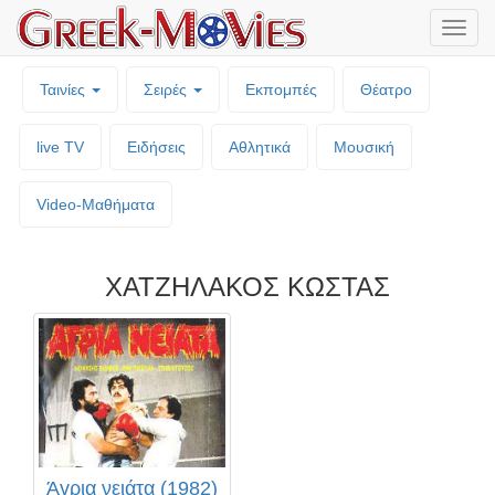
Μενο
επιλο
Ταινίες
Σειρές
Εκπομπές
Θέατρο
live TV
Ειδήσεις
Αθλητικά
Μουσική
Video-Mαθήματα
ΧΑΤΖΗΛΑΚΟΣ ΚΩΣΤΑΣ
Άγρια νειάτα (1982)