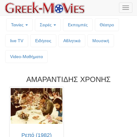
Μενο
επιλο
Ταινίες
Σειρές
Εκπομπές
Θέατρο
live TV
Ειδήσεις
Αθλητικά
Μουσική
Video-Mαθήματα
ΑΜΑΡΑΝΤΙΔΗΣ ΧΡΟΝΗΣ
Ρεπό (1982)