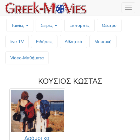
Μενο
επιλο
Ταινίες
Σειρές
Εκπομπές
Θέατρο
live TV
Ειδήσεις
Αθλητικά
Μουσική
Video-Mαθήματα
ΚΟΥΣΙΟΣ ΚΩΣΤΑΣ
Δρόμοι και