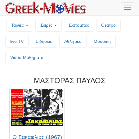
Μενο
επιλο
Ταινίες
Σειρές
Εκπομπές
Θέατρο
live TV
Ειδήσεις
Αθλητικά
Μουσική
Video-Mαθήματα
ΜΑΣΤΟΡΑΣ ΠΑΥΛΟΣ
Ο Σακαφλιάς (1967)