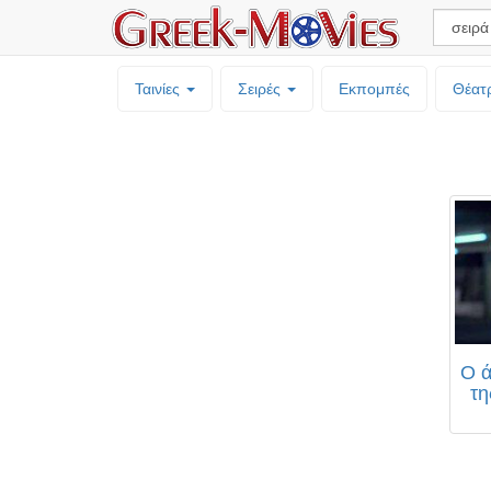
Ταινίες
Σειρές
Εκπομπές
Θέατ
Ο ά
τη