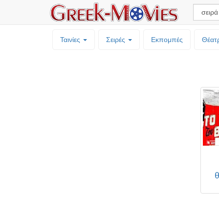
Ταινίες
Σειρές
Εκπομπές
Θέατ
θ