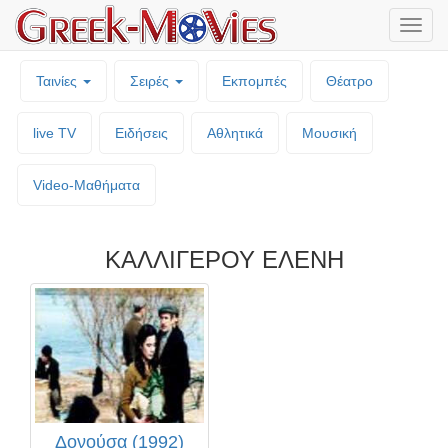
Μενο
επιλο
Ταινίες
Σειρές
Εκπομπές
Θέατρο
live TV
Ειδήσεις
Αθλητικά
Μουσική
Video-Mαθήματα
ΚΑΛΛΙΓΕΡΟΥ ΕΛΕΝΗ
Δονούσα (1992)