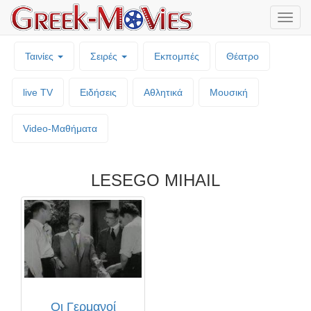
Μενο
επιλο
Ταινίες
Σειρές
Εκπομπές
Θέατρο
live TV
Ειδήσεις
Αθλητικά
Μουσική
Video-Mαθήματα
LESEGO MIHAIL
Οι Γερμανοί