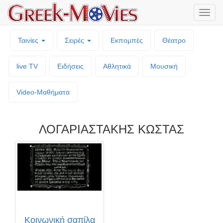
Μενο
επιλο
Ταινίες
Σειρές
Εκπομπές
Θέατρο
live TV
Ειδήσεις
Αθλητικά
Μουσική
Video-Mαθήματα
ΛΟΓΑΡΙΑΣΤΑΚΗΣ ΚΩΣΤΑΣ
Κοινωνική σαπίλα