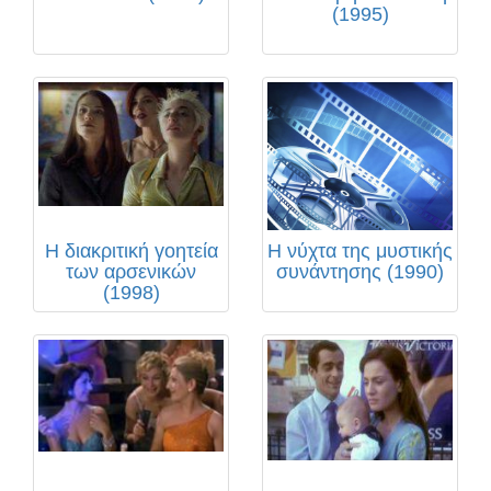
(1995)
Η διακριτική γοητεία
Η νύχτα της μυστικής
των αρσενικών
συνάντησης (1990)
(1998)