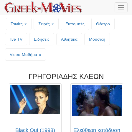
Μενο
επιλο
Ταινίες
Σειρές
Εκπομπές
Θέατρο
live TV
Ειδήσεις
Αθλητικά
Μουσική
Video-Mαθήματα
ΓΡΗΓΟΡΙΑΔΗΣ ΚΛΕΩΝ
Black Out (1998)
Ελεύθερη κατάδυση