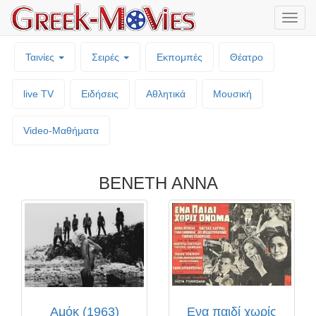
Μενο
επιλο
Ταινίες
Σειρές
Εκπομπές
Θέατρο
live TV
Ειδήσεις
Αθλητικά
Μουσική
Video-Mαθήματα
ΒΕΝΕΤΗ ΑΝΝΑ
Αμόκ (1963)
Ενα παιδί χωρίς