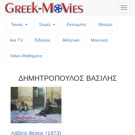
Μενο
επιλο
Ταινίες
Σειρές
Εκπομπές
Θέατρο
live TV
Ειδήσεις
Αθλητικά
Μουσική
Video-Mαθήματα
ΔΗΜΗΤΡΟΠΟΥΛΟΣ ΒΑΣΙΛΗΣ
Λάβετε θέσεις (1973)