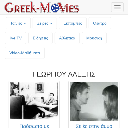
Μενο
επιλο
Ταινίες
Σειρές
Εκπομπές
Θέατρο
live TV
Ειδήσεις
Αθλητικά
Μουσική
Video-Mαθήματα
ΓΕΩΡΓΙΟΥ ΑΛΕΞΗΣ
Πρόσωπο με
Σκιές στην άμμο