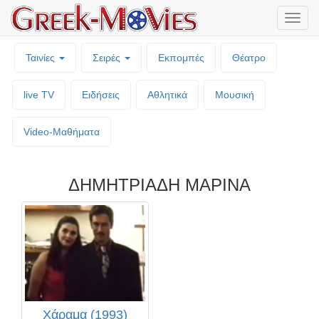
Μενο
επιλο
Ταινίες
Σειρές
Εκπομπές
Θέατρο
live TV
Ειδήσεις
Αθλητικά
Μουσική
Video-Mαθήματα
ΔΗΜΗΤΡΙΑΔΗ ΜΑΡΙΝΑ
Χάραμα (1993)