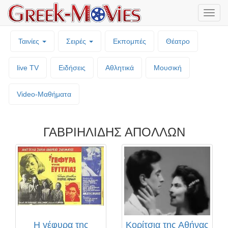
Μενο
επιλο
Ταινίες
Σειρές
Εκπομπές
Θέατρο
live TV
Ειδήσεις
Αθλητικά
Μουσική
Video-Mαθήματα
ΓΑΒΡΙΗΛΙΔΗΣ ΑΠΟΛΛΩΝ
Η γέφυρα της
Κορίτσια της Αθήνας