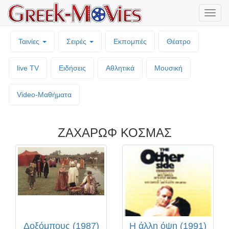
Μενο
επιλο
Ταινίες
Σειρές
Εκπομπές
Θέατρο
live TV
Ειδήσεις
Αθλητικά
Μουσική
Video-Mαθήματα
ΖΑΧΑΡΩΦ ΚΟΣΜΑΣ
Δοξόμπους (1987)
Η άλλη όψη (1991)