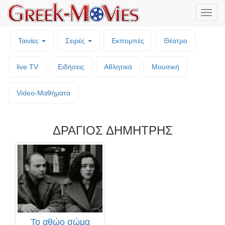
Μενο
επιλο
Ταινίες
Σειρές
Εκπομπές
Θέατρο
live TV
Ειδήσεις
Αθλητικά
Μουσική
Video-Mαθήματα
ΔΡΑΓΙΟΣ ΔΗΜΗΤΡΗΣ
Το αθώο σώμα