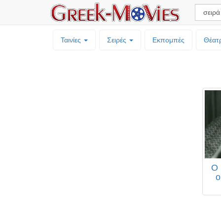
Ταινίες
Σειρές
Εκπομπές
Θέατ
Ο 
ο