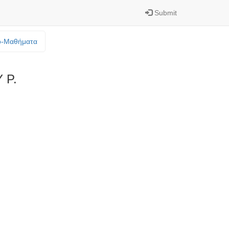
Submit
o-Mαθήματα
 Ρ.