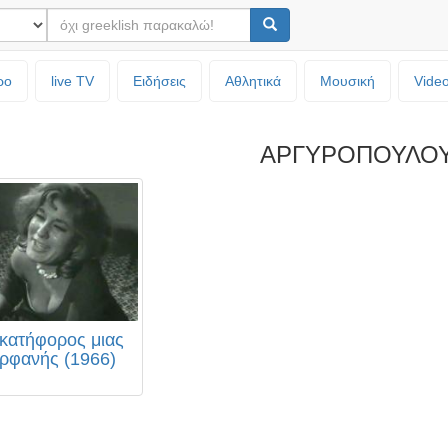
ρο
live TV
Ειδήσεις
Αθλητικά
Μουσική
Vide
ΑΡΓΥΡΟΠΟΥΛΟΥ
κατήφορος μιας
ρφανής (1966)