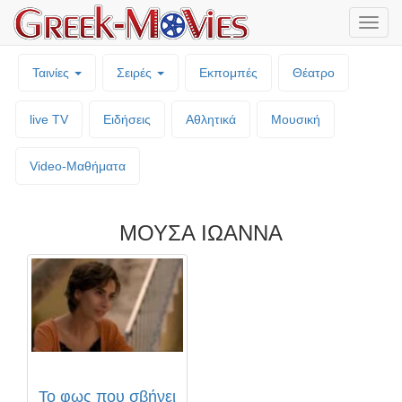
Μενο
επιλο
Ταινίες
Σειρές
Εκπομπές
Θέατρο
live TV
Ειδήσεις
Αθλητικά
Μουσική
Video-Mαθήματα
ΜΟΥΣΑ ΙΩΑΝΝΑ
Το φως που σβήνει