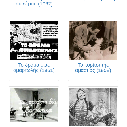
παιδί μου (1962)
Το δράμα μιας
Το κορίτσι της
αμαρτωλής (1961)
αμαρτίας (1958)