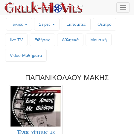
Μενο
επιλο
Ταινίες
Σειρές
Εκπομπές
Θέατρο
live TV
Ειδήσεις
Αθλητικά
Μουσική
Video-Mαθήματα
ΠΑΠΑΝΙΚΟΛΑΟΥ ΜΑΚΗΣ
Ένας χίππυς με