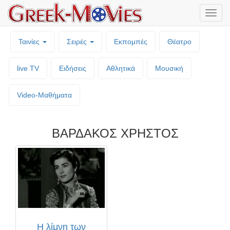
Μενο
επιλο
Ταινίες
Σειρές
Εκπομπές
Θέατρο
live TV
Ειδήσεις
Αθλητικά
Μουσική
Video-Mαθήματα
ΒΑΡΔΑΚΟΣ ΧΡΗΣΤΟΣ
Η λίμνη των