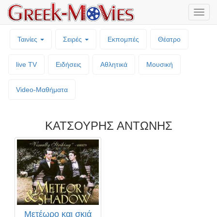
Μενο
επιλο
Ταινίες
Σειρές
Εκπομπές
Θέατρο
live TV
Ειδήσεις
Αθλητικά
Μουσική
Video-Mαθήματα
ΚΑΤΣΟΥΡΗΣ ΑΝΤΩΝΗΣ
Μετέωρο και σκιά