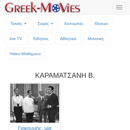
Μενο
επιλο
Ταινίες
Σειρές
Εκπομπές
Θέατρο
live TV
Ειδήσεις
Αθλητικά
Μουσική
Video-Mαθήματα
ΚΑΡΑΜΑΤΣΑΝΗ Β.
Γιακουμής, μια