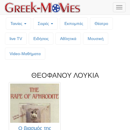
Μενο
επιλο
Ταινίες
Σειρές
Εκπομπές
Θέατρο
live TV
Ειδήσεις
Αθλητικά
Μουσική
Video-Mαθήματα
ΘΕΟΦΑΝΟΥ ΛΟΥΚΙΑ
Ο βιασμός της