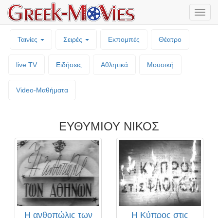
Μενο
επιλο
Ταινίες
Σειρές
Εκπομπές
Θέατρο
live TV
Ειδήσεις
Αθλητικά
Μουσική
Video-Mαθήματα
ΕΥΘΥΜΙΟΥ ΝΙΚΟΣ
Η ανθοπώλις των
Η Κύπρος στις