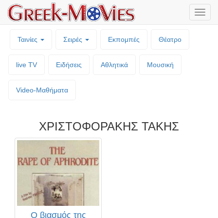
Μενο
επιλο
Ταινίες
Σειρές
Εκπομπές
Θέατρο
live TV
Ειδήσεις
Αθλητικά
Μουσική
Video-Mαθήματα
ΧΡΙΣΤΟΦΟΡΑΚΗΣ ΤΑΚΗΣ
Ο βιασμός της