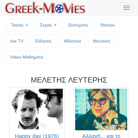
Μενο
επιλο
Ταινίες
Σειρές
Εκπομπές
Θέατρο
live TV
Ειδήσεις
Αθλητικά
Μουσική
Video-Mαθήματα
ΜΕΛΕΤΗΣ ΛΕΥΤΕΡΗΣ
Happy day (1976)
Αλλαγή... και το