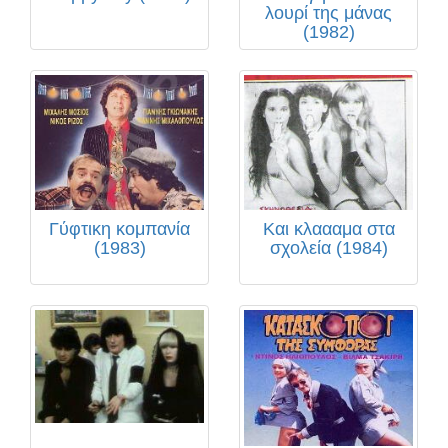
λουρί της μάνας
(1982)
Γύφτικη κομπανία
Και κλαααμα στα
(1983)
σχολεία (1984)