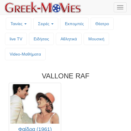
Μενο
επιλο
Ταινίες
Σειρές
Εκπομπές
Θέατρο
live TV
Ειδήσεις
Αθλητικά
Μουσική
Video-Mαθήματα
VALLONE RAF
Φαίδρα (1961)