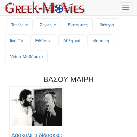
Μενο
επιλο
Ταινίες
Σειρές
Εκπομπές
Θέατρο
live TV
Ειδήσεις
Αθλητικά
Μουσική
Video-Mαθήματα
ΒΑΣΟΥ ΜΑΙΡΗ
Δάσκαλε τι δίδασκες;