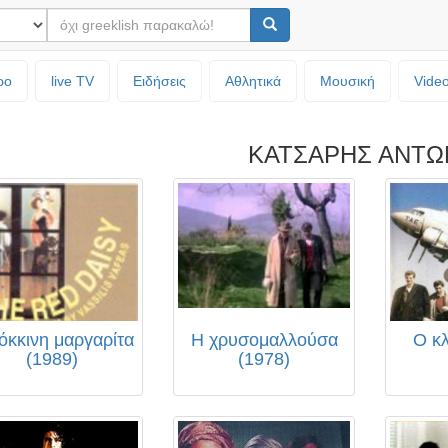
ρο
live TV
Ειδήσεις
Αθλητικά
Μουσική
Vide
ΚΑΤΣΑΡΗΣ ΑΝΤΩ
όκκινη μαργαρίτα
Η χρυσομαλλούσα
Ο κλ
(1989)
(1978)