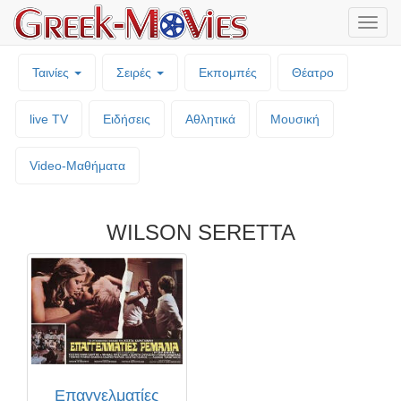
Μενο
επιλο
Ταινίες
Σειρές
Εκπομπές
Θέατρο
live TV
Ειδήσεις
Αθλητικά
Μουσική
Video-Mαθήματα
WILSON SERETTA
Επαγγελματίες