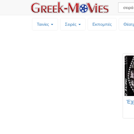
Ταινίες
Σειρές
Εκπομπές
Θέατ
Έχε